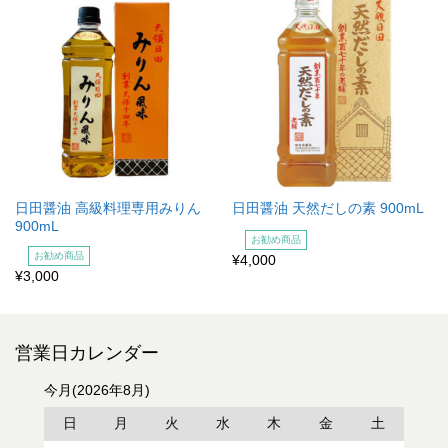
日田醤油 高級料理専用みりん
日田醤油 天然だしの素 900mL
900mL
お勧め商品
お勧め商品
¥4,000
¥3,000
営業日カレンダー
今月(2026年8月)
日
月
火
水
木
金
土