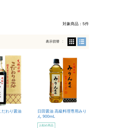
対象商品：5件
表示切替
こだわり醤油
日田醤油 高級料理専用みり
ん 900mL
お勧め商品