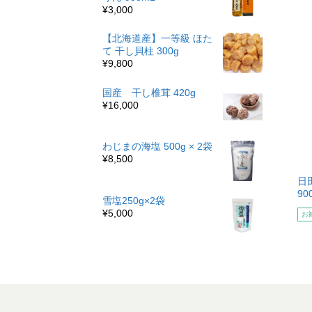
¥3,000
【北海道産】一等級 ほた
て 干し貝柱 300g
¥9,800
国産 干し椎茸 420g
¥16,000
わじまの海塩 500g × 2袋
¥8,500
日
90
雪塩250g×2袋
¥5,000
お